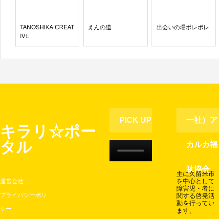
TANOSHIKA CREAT
えんの道
出会いの場ポレポレ
IVE
PICK UP
一社）ア
キラリ☆ポー
タル
MOVIE
カルカ福
祉協会
主に久留米市
運営会社
を中心として
障害児・者に
プライバシーポリ
関する啓発活
動を行ってい
シー
ます。