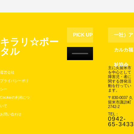
PICK UP
一社）ア
キラリ☆ポー
タル
MOVIE
カルカ福
祉協会
主に久留米市
運営会社
を中心として
障害児・者に
プライバシーポリ
関する啓発活
動を行ってい
シー
ます。
Cookieの利用につ
〒830-0037 久
留米市諏訪町
いて
2742-2
お問い合わせ
TEL：
0942-
65-3433