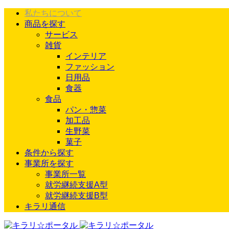
私たちについて
商品を探す
サービス
雑貨
インテリア
ファッション
日用品
食器
食品
パン・惣菜
加工品
生野菜
菓子
条件から探す
事業所を探す
事業所一覧
就労継続支援A型
就労継続支援B型
キラリ通信