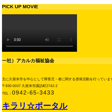
PICK UP MOVIE
一社）アカルカ福祉協会
主に久留米市を中心として障害児・者に関する啓発活動を行っていま
〒830-0037 久留米市諏訪町2742-2
0942-65-3433
TEL：
キラリ☆ポータル