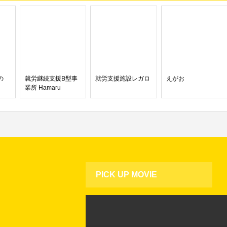
の
就労継続支援B型事
就労支援施設レガロ
えがお
業所 Hamaru
PICK UP MOVIE