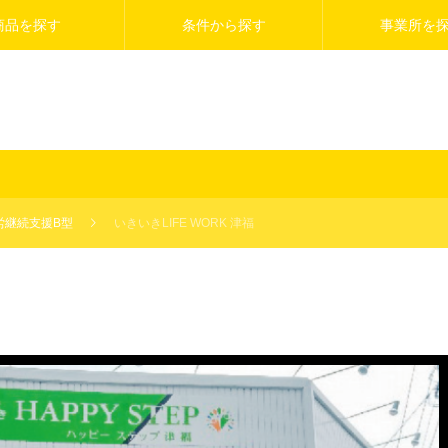
商品を探す
条件から探す
事業所を
労継続支援B型
いきいきLIFE WORK 津福