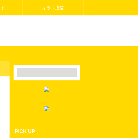
探す
キラリ通信
PICK UP