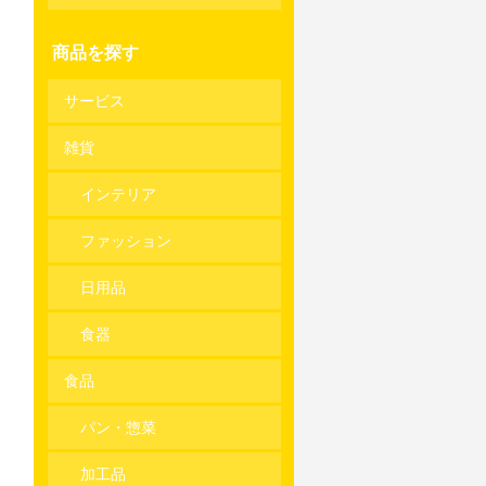
商品を探す
サービス
雑貨
インテリア
ファッション
日用品
食器
食品
パン・惣菜
加工品