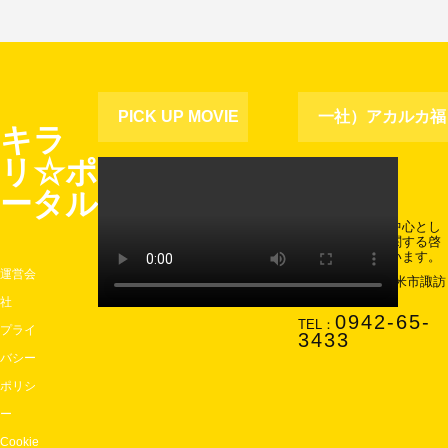
PICK UP MOVIE
一社）アカルカ福
キラ
リ☆ポ
祉協会
ータル
主に久留米市を中心とし
て障害児・者に関する啓
発活動を行っています。
運営会
〒830-0037 久留米市諏訪
町2742-2
社
0942-65-
TEL：
プライ
3433
バシー
ポリシ
ー
Cookie