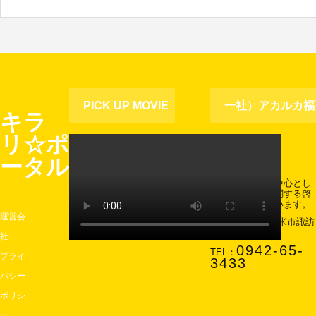
PICK UP MOVIE
一社）アカルカ福
キラ
リ☆ポ
祉協会
ータル
主に久留米市を中心とし
て障害児・者に関する啓
発活動を行っています。
運営会
〒830-0037 久留米市諏訪
町2742-2
社
0942-65-
TEL：
プライ
3433
バシー
ポリシ
ー