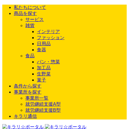
私たちについて
商品を探す
サービス
雑貨
インテリア
ファッション
日用品
食器
食品
パン・惣菜
加工品
生野菜
菓子
条件から探す
事業所を探す
事業所一覧
就労継続支援A型
就労継続支援B型
キラリ通信