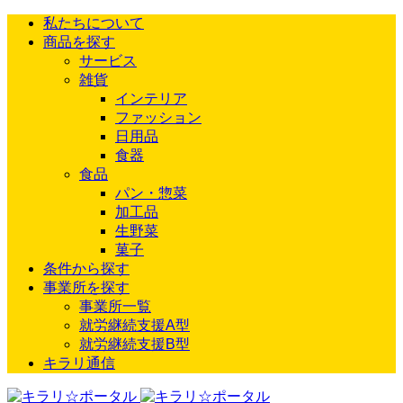
私たちについて
商品を探す
サービス
雑貨
インテリア
ファッション
日用品
食器
食品
パン・惣菜
加工品
生野菜
菓子
条件から探す
事業所を探す
事業所一覧
就労継続支援A型
就労継続支援B型
キラリ通信