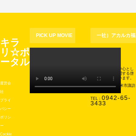
PICK UP MOVIE
一社）アカルカ福
キラ
リ☆ポ
祉協会
ータル
主に久留米市を中心とし
て障害児・者に関する啓
発活動を行っています。
運営会
〒830-0037 久留米市諏訪
町2742-2
社
0942-65-
TEL：
プライ
3433
バシー
ポリシ
ー
Cookie