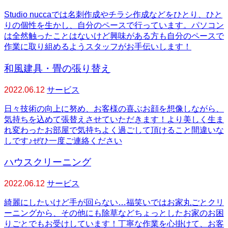
Studio nuccaでは名刺作成やチラシ作成などをひとり、ひと
りの個性を生かし、自分のペースで行っています。パソコン
は全然触ったことはないけど興味がある方も自分のペースで
作業に取り組めるようスタッフがお手伝いします！
和風建具・畳の張り替え
2022.06.12
サービス
日々技術の向上に努め、お客様の喜ぶお顔を想像しながら、
気持ちを込めて張替えさせていただきます！より美しく生ま
れ変わったお部屋で気持ちよく過ごして頂けること間違いな
しです♪ぜひ一度ご連絡ください
ハウスクリーニング
2022.06.12
サービス
綺麗にしたいけど手が回らない…福笑いではお家丸ごとクリ
ーニングから、その他にも除草などちょっとしたお家のお困
りごとでもお受けしています！丁寧な作業を心掛けて、お客