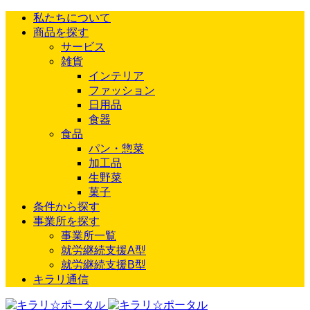
私たちについて
商品を探す
サービス
雑貨
インテリア
ファッション
日用品
食器
食品
パン・惣菜
加工品
生野菜
菓子
条件から探す
事業所を探す
事業所一覧
就労継続支援A型
就労継続支援B型
キラリ通信