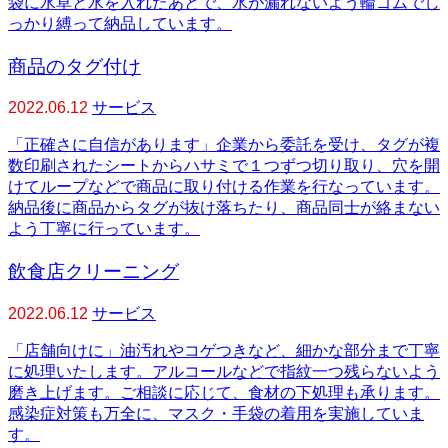
袋に水草と水を入れたあとで、水が漏れないよう輪ゴムでし
っかり縛って納品しています。
商品のタグ付け
2022.06.12
サービス
「正確さに自信があります」企業から委託を受け、タグが複
数印刷されたシートからハサミで１つずつ切り取り、穴を開
けてループなどで商品に取り付ける作業を行なっています。
納品後に商品からタグが抜け落ちたり、商品同士が絡まない
よう丁寧に行っています。
飲食店クリーニング
2022.06.12
サービス
「店舗向けに」油汚れやコゲつきなど、細かな部分まで丁寧
に処理いたします。アルコールなどで指紋一つ残らないよう
磨き上げます。ご相談に応じて、食材の下処理も承ります。
感染症対策も万全に、マスク・手袋の着用を実施していま
す。