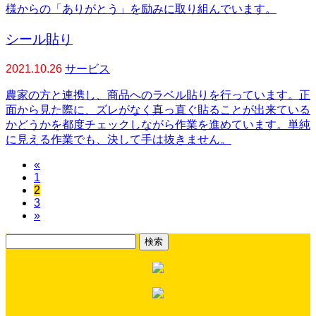
様からの「ありがとう」を励みに取り組んでいます。
シール貼り
2021.10.26
サービス
農家の方と連携し、商品へのラベル貼りを行っています。正
面から見た際に、ズレがなく真っ直ぐ貼ることが出来ている
かどうかを都度チェックしながら作業を進めています。単純
に見える作業でも、決して手は抜きません。
«
1
2
3
»
検
索: